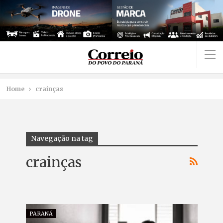
Home
crainças
Navegação na tag
crainças
PARANÁ