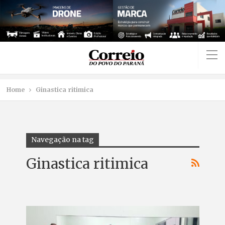
Home
Ginastica ritimica
Navegação na tag
Ginastica ritimica