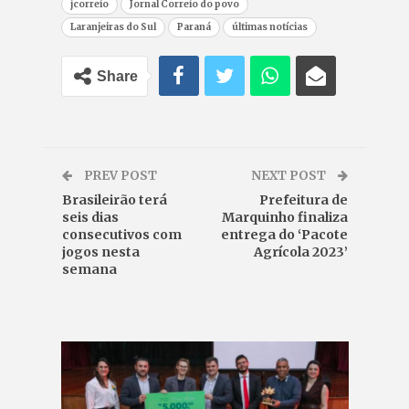
jcorreio
Jornal Correio do povo
Laranjeiras do Sul
Paraná
últimas notícias
Share
PREV POST
NEXT POST
Brasileirão terá
Prefeitura de
seis dias
Marquinho finaliza
consecutivos com
entrega do ‘Pacote
jogos nesta
Agrícola 2023’
semana