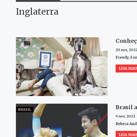
Inglaterra
Conheç
20 nov, 202
Freedy, é u
LEIA MAIS
Brasil 
BRASIL
9 nov, 2022
Rebeca Andr
LEIA MAIS