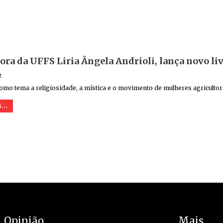
ora da UFFS Liria Ângela Andrioli, lança novo li
2
omo tema a religiosidade, a mística e o movimento de mulheres agriculto
...
Opinião
Mais