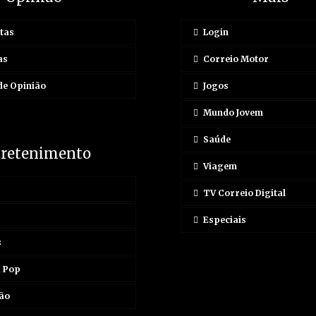
tas
Login
as
Correio Motor
de Opinião
Jogos
Mundo Jovem
Saúde
tretenimento
Viagem
TV Correio Digital
Especiais
s
a Pop
ão