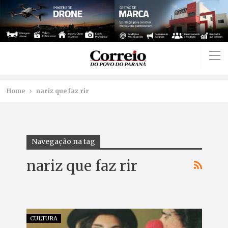
Home
nariz que faz rir
Navegação na tag
nariz que faz rir
CULTURA