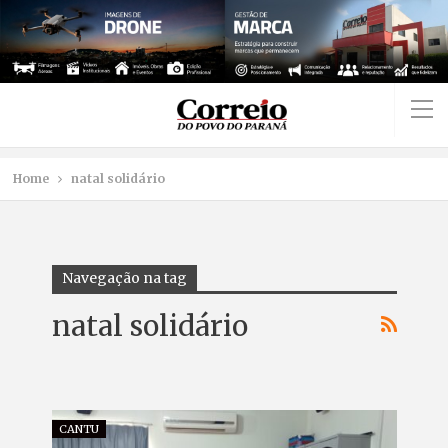
Home
natal solidário
Navegação na tag
natal solidário
CANTU