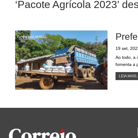
‘Pacote Agrícola 2023’ de
Prefe
CORREIO RURAL
19 set, 202
Ao todo, a 
fomenta a 
LEIA MAIS..