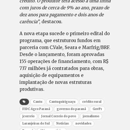
crédito. O produtor terá acesso a uma linha
com juros de cerca de 9% ao ano, prazo de
dez anos para pagamento e dois anos de
carência”
, destacou.
A nova etapa sucede o primeiro edital do
programa, que estruturou fundos em
parceria com C.Vale, Seara e Marfrig/BRF.
Desde o lançamento, foram aprovadas
155 operações de financiamento, com R$
737 milhões já contratados para obras,
aquisição de equipamentos e
implantação de novas estruturas
produtivas.
Cantu
Cantuquiriguaçu
crédito rural
FIDC Agro Paraná
governo do paraná
GovPr
jcorreio
Jornal Correio do povo
jornalismo
Laranjeiras do Sul
Notícias
novidades