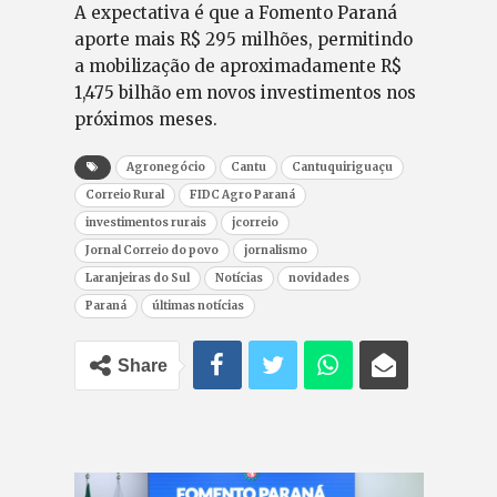
A expectativa é que a Fomento Paraná
aporte mais R$ 295 milhões, permitindo
a mobilização de aproximadamente R$
1,475 bilhão em novos investimentos nos
próximos meses.
Agronegócio
Cantu
Cantuquiriguaçu
Correio Rural
FIDC Agro Paraná
investimentos rurais
jcorreio
Jornal Correio do povo
jornalismo
Laranjeiras do Sul
Notícias
novidades
Paraná
últimas notícias
Share