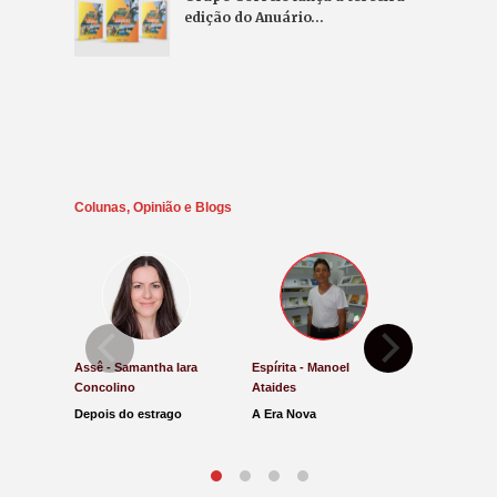
edição do Anuário…
Colunas, Opinião e Blogs
Assê - Samantha Iara
Espírita - Manoel
Direito e Ju
Concolino
Ataides
Antônio de
Depois do estrago
A Era Nova
Lucro Pres
parar na Ju