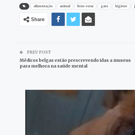
alimentação
animal
Bem-estar
gato
higiene
Share
PREV POST
Médicos belgas estão prescrevendo idas a museus
para melhora na saúde mental