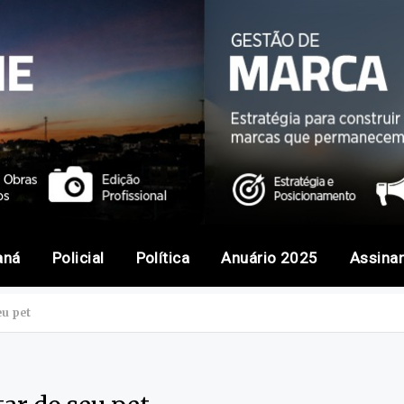
aná
Policial
Política
Anuário 2025
Assina
u pet