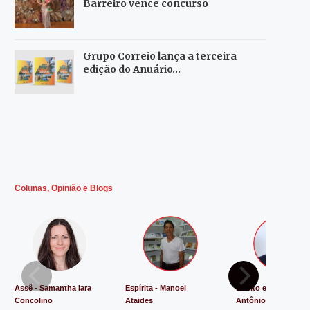
Barreiro vence concurso
Grupo Correio lança a terceira
edição do Anuário…
Colunas, Opinião e Blogs
Assê - Samantha Iara
Espírita - Manoel
Direito e Justiça - L
Concolino
Ataides
Antônio de Souza