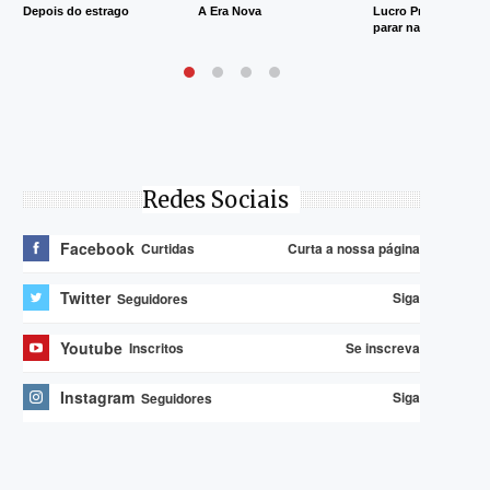
Depois do estrago
A Era Nova
Lucro Presumido va
parar na Justiça
Redes Sociais
Facebook
Curta a nossa página
Curtidas
Twitter
Siga
Seguidores
Youtube
Se inscreva
Inscritos
Instagram
Siga
Seguidores