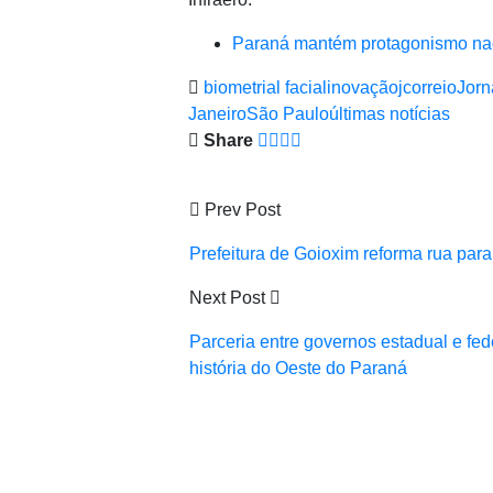
Paraná mantém protagonismo nac
biometrial facial
inovação
jcorreio
Jorn
Janeiro
São Paulo
últimas notícias
Share
Prev Post
Prefeitura de Goioxim reforma rua par
Next Post
Parceria entre governos estadual e fed
história do Oeste do Paraná