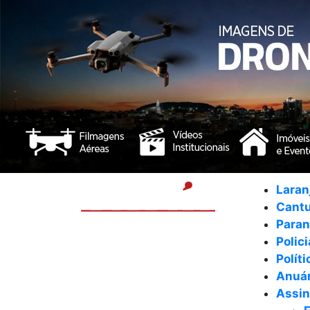
Laran
Cant
Para
Polici
Políti
Anuár
Assin