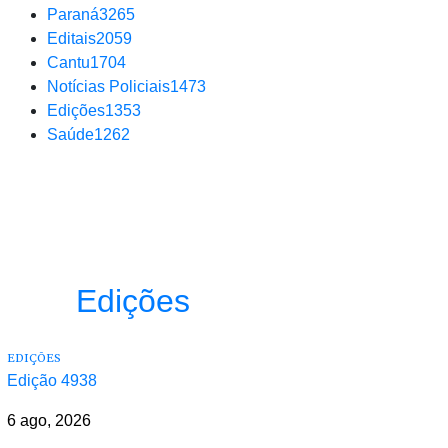
Paraná
3265
Editais
2059
Cantu
1704
Notícias Policiais
1473
Edições
1353
Saúde
1262
Edições
EDIÇÕES
Edição 4938
6 ago, 2026