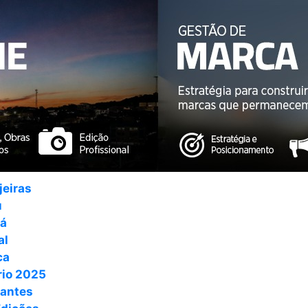
jeiras
u
ná
al
ca
io 2025
antes