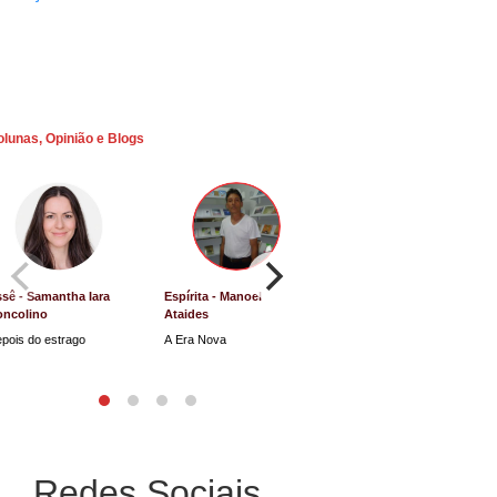
olunas, Opinião e Blogs
sê - Samantha Iara
Espírita - Manoel
Direito e Justiça - Luiz
oncolino
Ataides
Antônio de Souza
pois do estrago
A Era Nova
Lucro Presumido vai parar
na Justiça
Redes Sociais