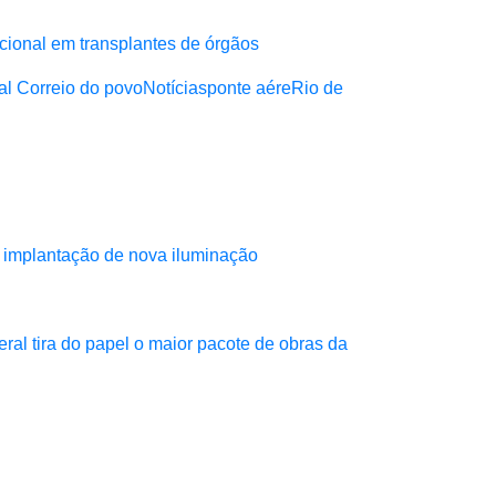
ional em transplantes de órgãos
al Correio do povo
Notícias
ponte aére
Rio de
a implantação de nova iluminação
eral tira do papel o maior pacote de obras da