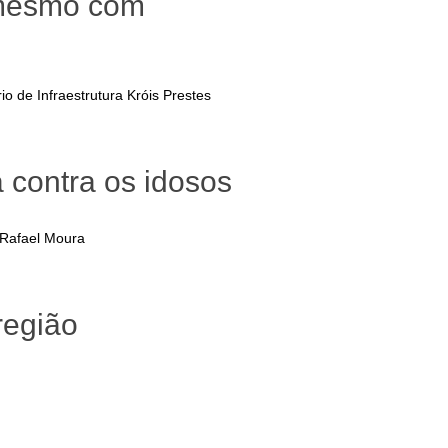
 mesmo com
o de Infraestrutura Króis Prestes
a contra os idosos
o Rafael Moura
região