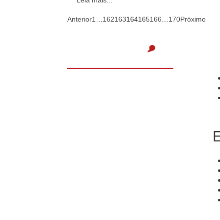
Leia mais...
Anterior
1
…
162
163
164
165
166
…
170
Próximo
E