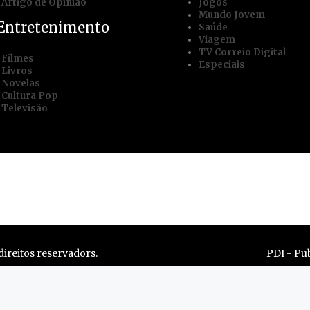
Artigo de Opinião
Jogos
Mundo Jovem
Entretenimento
Saúde
Viagem
TV Correio Digital
Filmes
Especiais
Livros
Novelas
Cultura Pop
Televisão
e
Trabalhe conosco
Mídia Kit
Termos
ireitos reservadors.
PDI - Pub