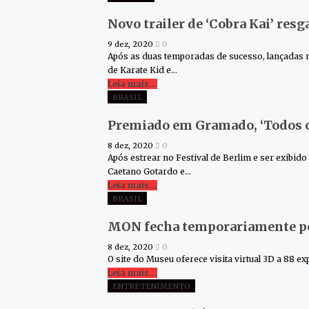
Novo trailer de ‘Cobra Kai’ resg
9 dez, 2020
0
Após as duas temporadas de sucesso, lançadas no
de Karate Kid e…
Leia mais...
BRASIL
Premiado em Gramado, ‘Todos o
8 dez, 2020
0
Após estrear no Festival de Berlim e ser exibid
Caetano Gotardo e…
Leia mais...
BRASIL
MON fecha temporariamente por
8 dez, 2020
0
O site do Museu oferece visita virtual 3D a 88 
Leia mais...
ENTRETENIMENTO