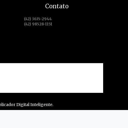
Contato
(42) 3635-2944
(42) 98528-1151
 de serviço
Assine Já
licador Digital Inteligente.