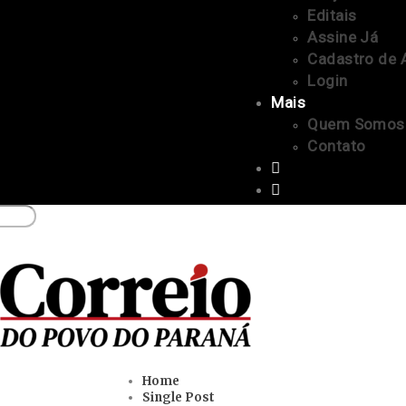
Editais
Assine Já
Cadastro de 
Login
Mais
Quem Somos
Contato
Home
Single Post