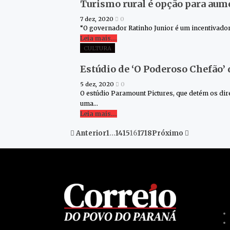
Turismo rural é opção para aum
7 dez, 2020
0
“O governador Ratinho Junior é um incentivador 
Leia mais...
CULTURA
Estúdio de ‘O Poderoso Chefão’ d
5 dez, 2020
0
O estúdio Paramount Pictures, que detém os direi
uma…
Leia mais...
Anterior
1
…
14
15
16
17
18
Próximo