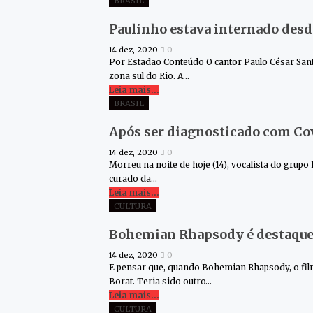
BRASIL
Paulinho estava internado desd
14 dez, 2020
0
Por Estadão Conteúdo O cantor Paulo César Sant
zona sul do Rio. A…
Leia mais...
BRASIL
Após ser diagnosticado com Cov
14 dez, 2020
0
Morreu na noite de hoje (14), vocalista do grupo
curado da…
Leia mais...
CULTURA
Bohemian Rhapsody é destaque 
14 dez, 2020
0
E pensar que, quando Bohemian Rhapsody, o film
Borat. Teria sido outro…
Leia mais...
CULTURA