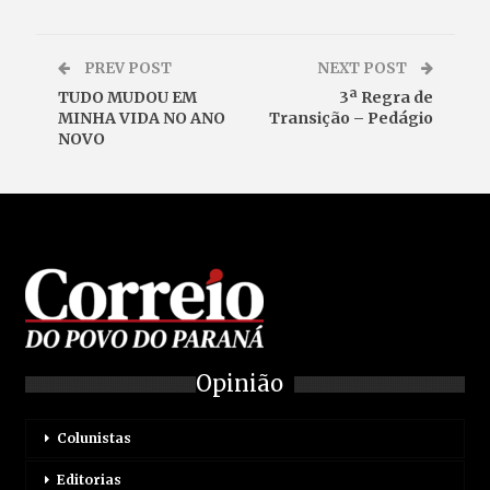
PREV POST
NEXT POST
TUDO MUDOU EM
3ª Regra de
MINHA VIDA NO ANO
Transição – Pedágio
NOVO
Opinião
Colunistas
Editorias