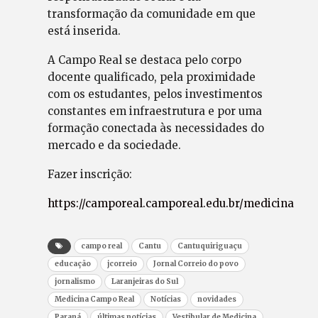
transformação da comunidade em que
está inserida.
A Campo Real se destaca pelo corpo
docente qualificado, pela proximidade
com os estudantes, pelos investimentos
constantes em infraestrutura e por uma
formação conectada às necessidades do
mercado e da sociedade.
Fazer inscrição:
https://camporeal.camporeal.edu.br/medicina
campo real
Cantu
Cantuquiriguaçu
educação
jcorreio
Jornal Correio do povo
jornalismo
Laranjeiras do Sul
Medicina Campo Real
Notícias
novidades
Paraná
últimas notícias
Vestibular de Medicina