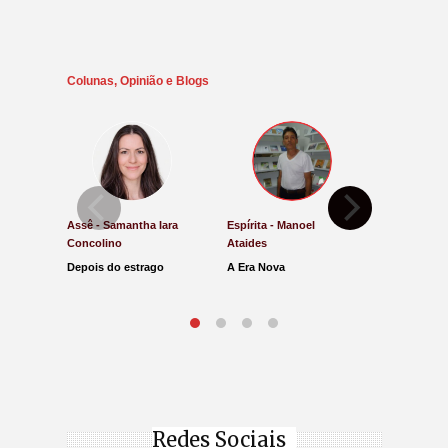
Colunas, Opinião e Blogs
Assê - Samantha Iara
Espírita - Manoel
Direito e Ju
Concolino
Ataides
Antônio de
Depois do estrago
A Era Nova
Lucro Pres
parar na Ju
Redes Sociais