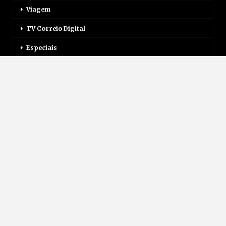
Viagem
TV Correio Digital
Especiais
Inscreva-Se
Assinatura Impressa
Assinatura Digital
Contato
(42) 3635-2944
(42) 98528-1151