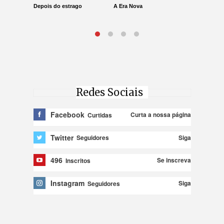
Depois do estrago
A Era Nova
Lucro Pres
parar na Ju
Redes Sociais
Facebook
Curta a nossa página
Curtidas
Twitter
Siga
Seguidores
496
Se inscreva
Inscritos
Instagram
Siga
Seguidores