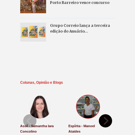
Porto Barreiro vence concurso
Grupo Correio lança a terceira
edição do Anuário…
Colunas, Opinião e Blogs
Assê - Samantha Iara
Espírita - Manoel
Direito e Ju
Concolino
Ataides
Antônio de