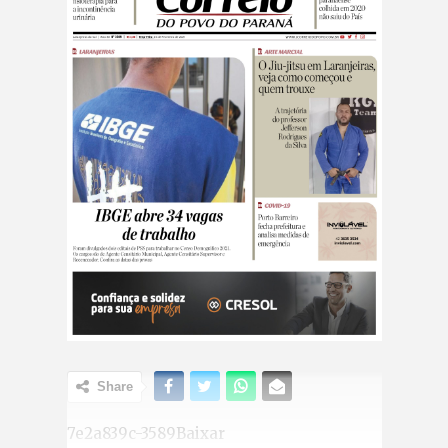
Share
7e2a839c-3589Baixar