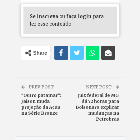
Se inscreva
ou
faça login
para
ler esse conteúdo
Share
PREV POST
NEXT POST
“Outro patamar”:
Juiz federal de MG
Jaison muda
dá 72 horas para
projeção da Acau
Bolsonaro explicar
na Série Bronze
mudanças na
Petrobras