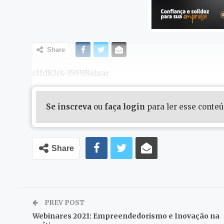
Share
c1fd82c4-3599Baixar
Se inscreva
ou
faça login
para ler esse conte
Share
PREV POST
Webinares 2021: Empreendedorismo e Inovação na