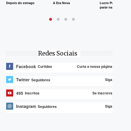
Depois do estrago
A Era Nova
Lucro Presumido va
parar na Justiça
Redes Sociais
Facebook
Curta a nossa página
Curtidas
Twitter
Siga
Seguidores
495
Se inscreva
Inscritos
Instagram
Siga
Seguidores