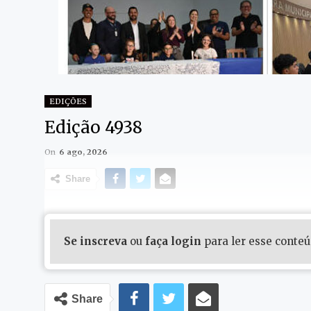
EDIÇÕES
Edição 4938
On
6 ago, 2026
Share
Se inscreva
ou
faça login
para ler esse conte
Share