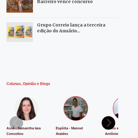
Barreiro vence concurso
Grupo Correio lança a terceira
edição do Anuário…
Colunas, Opinião e Blogs
Assê - Samantha Iara
Espírita - Manoel
Direito e Justiça - L
Concolino
Ataides
Antônio de Souza