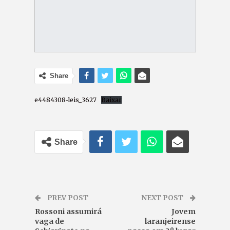
Share
e4484308-leis_3627
Baixar
Share
PREV POST
NEXT POST
Rossoni assumirá
Jovem
vaga de
laranjeirense