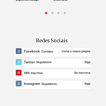
parar na Ju
Redes Sociais
Facebook
Curta a nossa página
Curtidas
Twitter
Siga
Seguidores
494
Se inscreva
Inscritos
Instagram
Siga
Seguidores