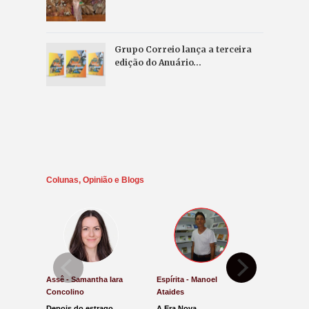
Grupo Correio lança a terceira
edição do Anuário…
Colunas, Opinião e Blogs
Assê - Samantha Iara
Espírita - Manoel
Direito e Ju
Concolino
Ataides
Antônio de
Depois do estrago
A Era Nova
Lucro Pres