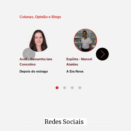
Colunas, Opinião e Blogs
Assê - Samantha Iara
Espírita - Manoel
Direito e Ju
Concolino
Ataides
Antônio de
Depois do estrago
A Era Nova
Lucro Pres
parar na Ju
Redes Sociais