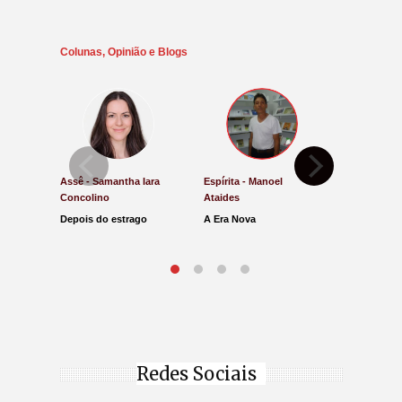
Colunas, Opinião e Blogs
Assê - Samantha Iara
Espírita - Manoel
Direito e Ju
Concolino
Ataides
Antônio de
Depois do estrago
A Era Nova
Lucro Pres
parar na Ju
Redes Sociais