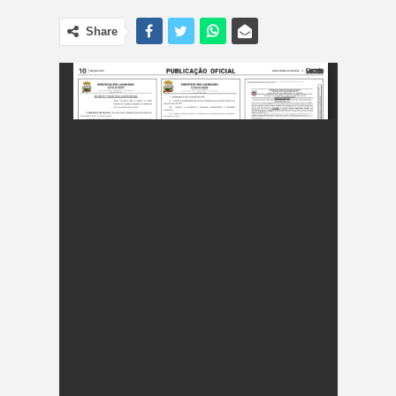
Share