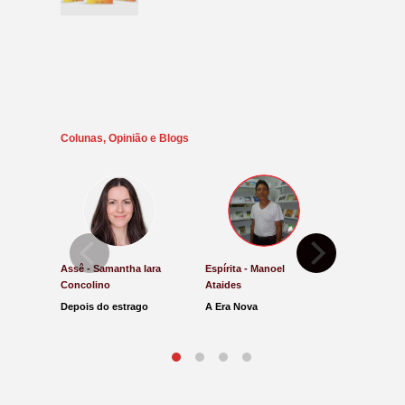
Colunas, Opinião e Blogs
Assê - Samantha Iara
Espírita - Manoel
Direito e Ju
Concolino
Ataides
Antônio de
Depois do estrago
A Era Nova
Lucro Pres
parar na Ju