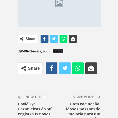
Share
89608d24-leis_3665
Baixar
Share
PREV POST
NEXT POST
Covid-19:
Com vacinação,
Laranjeiras do Sul
idosos passam de
registra 17 novos
maioria para um