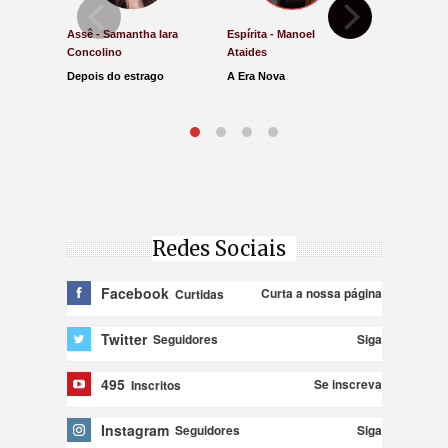
Assê - Samantha Iara
Espírita - Manoel
Direito e Ju
Concolino
Ataides
Antônio de
Depois do estrago
A Era Nova
Lucro Pres
parar na Ju
Redes Sociais
Facebook
Curta a nossa página
Curtidas
Twitter
Siga
Seguidores
495
Se inscreva
Inscritos
Instagram
Siga
Seguidores