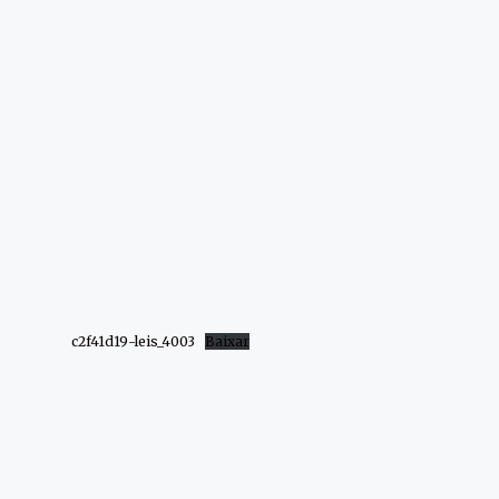
c2f41d19-leis_4003
Baixar