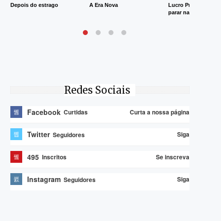
Depois do estrago
A Era Nova
Lucro Presumido va
parar na Justiça
Redes Sociais
Facebook
Curta a nossa página
Curtidas
Twitter
Siga
Seguidores
495
Se inscreva
Inscritos
Instagram
Siga
Seguidores