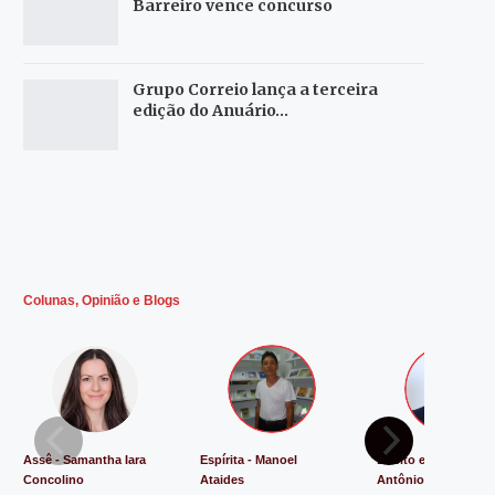
Barreiro vence concurso
Grupo Correio lança a terceira
edição do Anuário…
Colunas, Opinião e Blogs
Assê - Samantha Iara
Espírita - Manoel
Direito e Justiça - L
Concolino
Ataides
Antônio de Souza