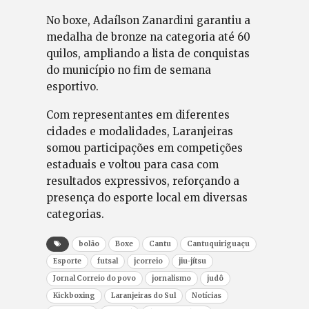
No boxe, Adaílson Zanardini garantiu a
medalha de bronze na categoria até 60
quilos, ampliando a lista de conquistas
do município no fim de semana
esportivo.
Com representantes em diferentes
cidades e modalidades, Laranjeiras
somou participações em competições
estaduais e voltou para casa com
resultados expressivos, reforçando a
presença do esporte local em diversas
categorias.
bolão
Boxe
Cantu
Cantuquiriguaçu
Esporte
futsal
jcorreio
jiu-jítsu
Jornal Correio do povo
jornalismo
judô
Kickboxing
Laranjeiras do Sul
Notícias