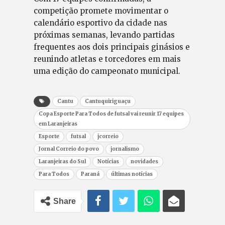
competição promete movimentar o
calendário esportivo da cidade nas
próximas semanas, levando partidas
frequentes aos dois principais ginásios e
reunindo atletas e torcedores em mais
uma edição do campeonato municipal.
Cantu
Cantuquiriguaçu
Copa Esporte Para Todos de futsal vai reunir 17 equipes
em Laranjeiras
Esporte
futsal
jcorreio
Jornal Correio do povo
jornalismo
Laranjeiras do Sul
Notícias
novidades
Para Todos
Paraná
últimas notícias
Share