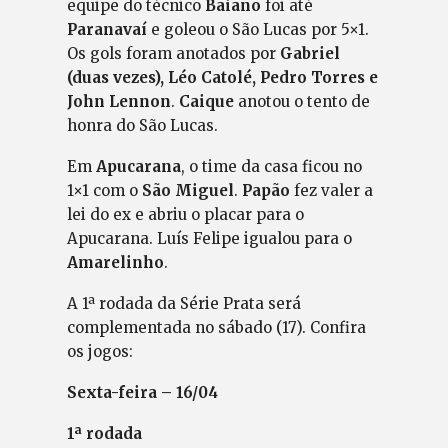
equipe do técnico
Baiano
foi até
Paranavaí
e goleou o São Lucas por 5×1.
Os gols foram anotados por
Gabriel
(duas vezes), Léo Catolé, Pedro Torres e
John Lennon
.
Caique
anotou o tento de
honra do São Lucas.
Em
Apucarana
, o time da casa ficou no
1×1 com o
São Miguel
.
Papão
fez valer a
lei do ex e abriu o placar para o
Apucarana. Luís Felipe igualou para o
Amarelinho
.
A 1ª rodada da Série Prata será
complementada no sábado (17). Confira
os jogos:
Sexta-feira – 16/04
1ª rodada