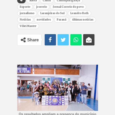
atleta
Cantu
Cantuquiriguaçu
Esporte
jcorreio
Jornal Correio do povo
jornalismo
Laranjeiras do Sul
Leandro Roth
Notícias
novidades
Paraná
últimas notícias
Vôlei Master
Share
Os resultados ampliam a presença do município