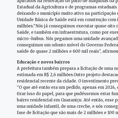
aplicados na renovação do pátio de máquinas da pr
Estadual da Agricultura e de programas estaduais
deixando o município muito ativo na participação 
Unidade Básica de Saúde está em construção com
milhões.“Nós já conseguimos executar quase oito 
Saúde, e também em infraestrutura, como por exem
micro-ônibus. Nós pegamos uma unidade avançada 
conseguimos um odonto móvel do Governo Federal
saúde de quase 2 milhões e 600 mil reais”, afirmou
Educação e novos bairros
A prefeitura também prepara a licitação de uma no
estimada em R$ 2,6 milhões.Outro projeto destaca
residencial recente da cidade. O investimento prev
“O que até então era um pedido, apenas em 2024,
tirar isso do papel, para que pudéssemos estar f
bairro residencial em Guaraniçu. Até então, esse p
uma unidade infantil, de uma creche, e nós conseg
fase de licitação que são mais de 2 milhões e 100 mi