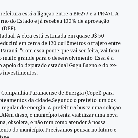
efeitura está a ligação entre a BR-277 e a PR-471. A
erno do Estado e já recebeu 100% de aprovação
 (DER).
estadual. A obra está estimada em quase R$ 50
reduzirá em cerca de 120 quilômetros o trajeto entre
Paraná. “Com essa ponte que vai ser feita, vai ficar
o muito grande para o desenvolvimento. Essa é a
 o apoio do deputado estadual Gugu Bueno e do ex-
os investimentos.
 a Companhia Paranaense de Energia (Copel) para
loteamentos da cidade.Segundo o prefeito, um dos
o regular de energia. A prefeitura busca uma solução
Além disso, o município tenta viabilizar uma nova
ena, obsoleta, e não tem como atender à nossa
mento do município
.
Precisamos pensar no futuro e
isse.