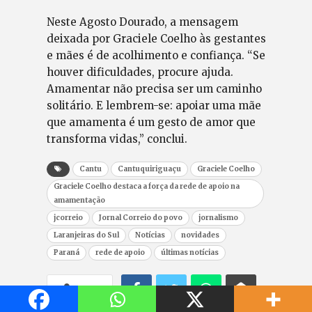
Neste Agosto Dourado, a mensagem
deixada por Graciele Coelho às gestantes
e mães é de acolhimento e confiança. “Se
houver dificuldades, procure ajuda.
Amamentar não precisa ser um caminho
solitário. E lembrem-se: apoiar uma mãe
que amamenta é um gesto de amor que
transforma vidas,” conclui.
Cantu
Cantuquiriguaçu
Graciele Coelho
Graciele Coelho destaca a força da rede de apoio na
amamentação
jcorreio
Jornal Correio do povo
jornalismo
Laranjeiras do Sul
Notícias
novidades
Paraná
rede de apoio
últimas notícias
Share