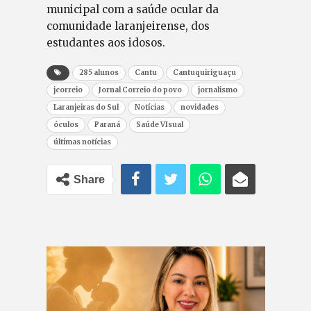
municipal com a saúde ocular da
comunidade laranjeirense, dos
estudantes aos idosos.
285 alunos
Cantu
Cantuquiriguaçu
jcorreio
Jornal Correio do povo
jornalismo
Laranjeiras do Sul
Notícias
novidades
óculos
Paraná
Saúde VIsual
últimas notícias
Share