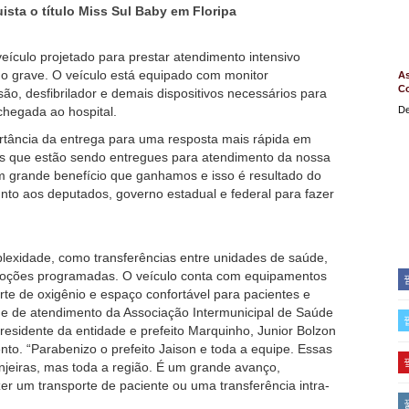
ista o título Miss Sul Baby em Floripa
ículo projetado para prestar atendimento intensivo
do grave. O veículo está equipado com monitor
As
C
ão, desfibrilador e demais dispositivos necessários para
 chegada ao hospital.
De
rtância da entrega para uma resposta mais rápida em
os que estão sendo entregues para atendimento da nossa
 grande benefício que ganhamos e isso é resultado do
nto aos deputados, governo estadual e federal para fazer
lexidade, como transferências entre unidades de saúde,
emoções programadas. O veículo conta com equipamentos
orte de oxigênio e espaço confortável para pacientes e
ede de atendimento da Associação Intermunicipal de Saúde
esidente da entidade e prefeito Marquinho, Junior Bolzon
ento. “Parabenizo o prefeito Jaison e toda a equipe. Essas
jeiras, mas toda a região. É um grande avanço,
r um transporte de paciente ou uma transferência intra-