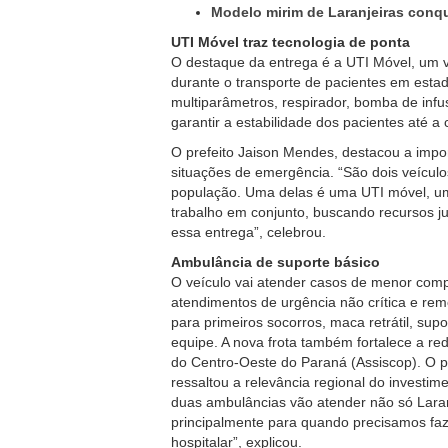
Modelo mirim de Laranjeiras conqu
UTI Móvel traz tecnologia de ponta
O destaque da entrega é a UTI Móvel, um ve
durante o transporte de pacientes em esta
multiparâmetros, respirador, bomba de infus
garantir a estabilidade dos pacientes até a
O prefeito Jaison Mendes, destacou a impo
situações de emergência. “São dois veícul
população. Uma delas é uma UTI móvel, um
trabalho em conjunto, buscando recursos ju
essa entrega”, celebrou.
Ambulância de suporte básico
O veículo vai atender casos de menor comp
atendimentos de urgência não crítica e r
para primeiros socorros, maca retrátil, sup
equipe. A nova frota também fortalece a r
do Centro-Oeste do Paraná (Assiscop). O pr
ressaltou a relevância regional do investim
duas ambulâncias vão atender não só Laran
principalmente para quando precisamos faze
hospitalar”, explicou.