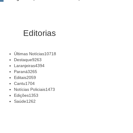
Editorias
Últimas Notícias
10718
Destaque
9263
Laranjeiras
4394
Paraná
3265
Editais
2059
Cantu
1704
Notícias Policiais
1473
Edições
1353
Saúde
1262