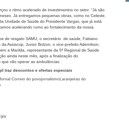
rçou o ritmo acelerado de investimentos no setor. “Já são
 meses. Já entregamos pequenas obras, como no Celeste,
da Unidade de Saúde do Presidente Vargas, que já está
tamos acelerando rumo ao fortalecimento da nossa
ipe de resgato SAMU, o secretário de saúde, Fabiano
 da Assiscop, Junior Bolzon, o vice-prefeito Ademilson,
bém a Marilda, representante da 5ª Regional de Saúde
ção ainda neste mês, após a finalização do
 que vão operar as ambulâncias.
il traz descontos e ofertas especiais
Jornal Correio do povo
jornalismo
Laranjeiras do
s
rgia