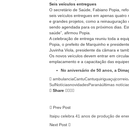
Seis veículos entregues
O secretário de Saúde, Fabiano Popia, refo
seis veículos entregues em apenas quatro
e grandes projetos, como a reinauguração 
sendo agendada para os próximos dias. Es
saúde”, afirmou Popia.
A celebração de entrega reuniu toda a equ
Popia, o prefeito de Marquinho e presidente
Juvinha Viola, presidente da câmara e tam
Os novos veículos devem entrar em circula
emplacamento e a capacitação das equipes
No aniversário de 50 anos, a Dimag
ambulancia
Cantu
Cantuquiriguaçu
jcorreio
Sul
Notícias
novidades
Paraná
últimas notícia
Share
Prev Post
Itaipu celebra 41 anos de produção de ene
Next Post