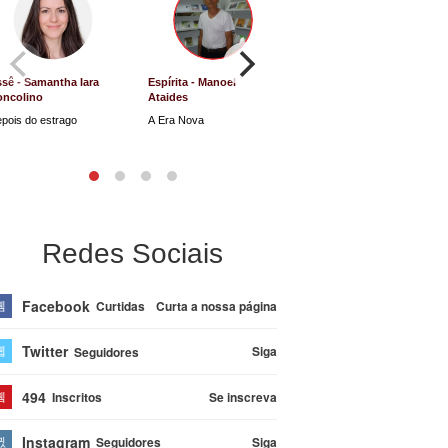
sê - Samantha Iara
Espírita - Manoel
Direito e Justiça - Luiz
oncolino
Ataides
Antônio de Souza
pois do estrago
A Era Nova
Lucro Presumido vai parar
na Justiça
Redes Sociais
Facebook
Curta a nossa página
Curtidas
Twitter
Siga
Seguidores
494
Se inscreva
Inscritos
Instagram
Siga
Seguidores