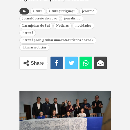
Cantu
Cantuquiriguaçu
jcorreio
Jornal Correio do povo
jornalismo
Laranjeiras do Sul
Notícias
novidades
Paraná
Paraná pode ganhar uma rota turística do rock
últimas notícias
Share