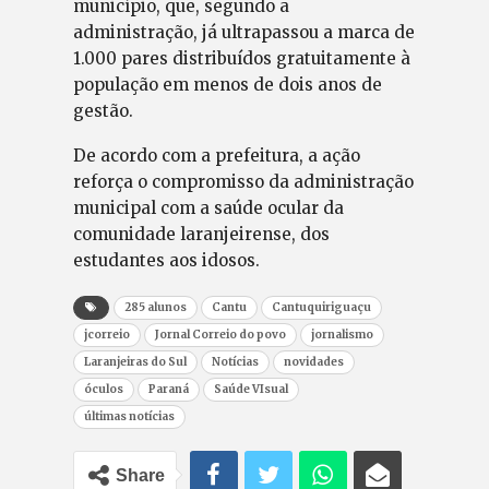
município, que, segundo a
administração, já ultrapassou a marca de
1.000 pares distribuídos gratuitamente à
população em menos de dois anos de
gestão.
De acordo com a prefeitura, a ação
reforça o compromisso da administração
municipal com a saúde ocular da
comunidade laranjeirense, dos
estudantes aos idosos.
285 alunos
Cantu
Cantuquiriguaçu
jcorreio
Jornal Correio do povo
jornalismo
Laranjeiras do Sul
Notícias
novidades
óculos
Paraná
Saúde VIsual
últimas notícias
Share