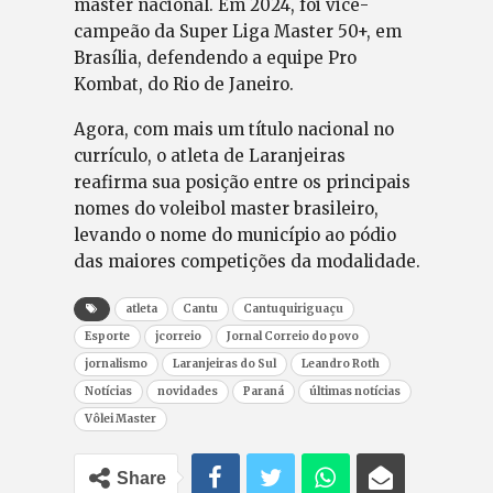
master nacional. Em 2024, foi vice-
campeão da Super Liga Master 50+, em
Brasília, defendendo a equipe Pro
Kombat, do Rio de Janeiro.
Agora, com mais um título nacional no
currículo, o atleta de Laranjeiras
reafirma sua posição entre os principais
nomes do voleibol master brasileiro,
levando o nome do município ao pódio
das maiores competições da modalidade.
atleta
Cantu
Cantuquiriguaçu
Esporte
jcorreio
Jornal Correio do povo
jornalismo
Laranjeiras do Sul
Leandro Roth
Notícias
novidades
Paraná
últimas notícias
Vôlei Master
Share