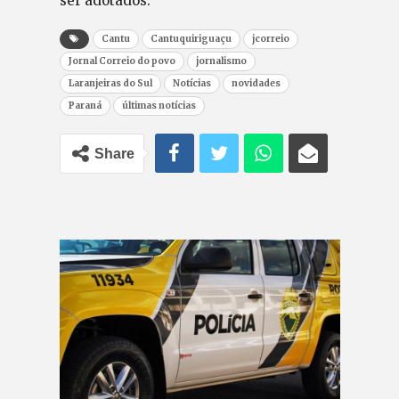
ser adotados.
Cantu
Cantuquiriguaçu
jcorreio
Jornal Correio do povo
jornalismo
Laranjeiras do Sul
Notícias
novidades
Paraná
últimas notícias
Share