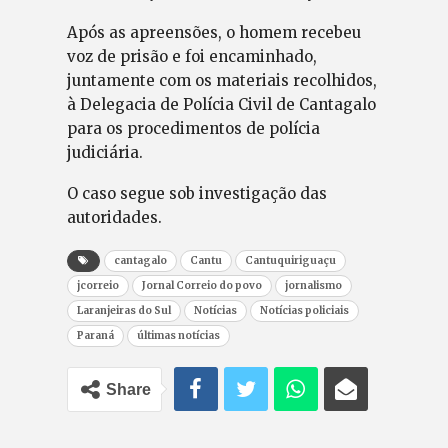
Após as apreensões, o homem recebeu
voz de prisão e foi encaminhado,
juntamente com os materiais recolhidos,
à Delegacia de Polícia Civil de Cantagalo
para os procedimentos de polícia
judiciária.
O caso segue sob investigação das
autoridades.
cantagalo
Cantu
Cantuquiriguaçu
jcorreio
Jornal Correio do povo
jornalismo
Laranjeiras do Sul
Notícias
Notícias policiais
Paraná
últimas notícias
Share