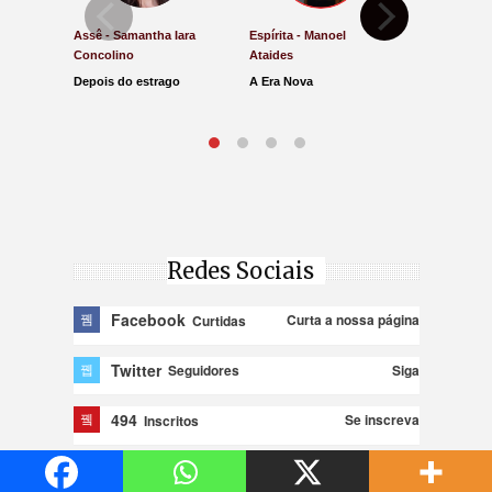
Assê - Samantha Iara
Espírita - Manoel
Direito e Ju
Concolino
Ataides
Antônio de
Depois do estrago
A Era Nova
Lucro Pres
parar na Ju
Redes Sociais
Facebook
Curta a nossa página
Curtidas
Twitter
Siga
Seguidores
494
Se inscreva
Inscritos
Instagram
Siga
Seguidores