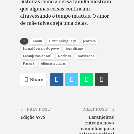
histórias como a dessa família mostram
que algumas coisas continuam
atravessando o tempo intactas. O amor
de mãe talvez seja uma delas.
Cantu
Cantuquiriguaçu
jcorreio
Jornal Correio do povo
jornalismo
Laranjeiras do Sul
Notícias
novidades
Paraná
últimas notícias
Share
PREV POST
NEXT POST
Edição 4776
Laranjeiras
entrega novo
caminhão para