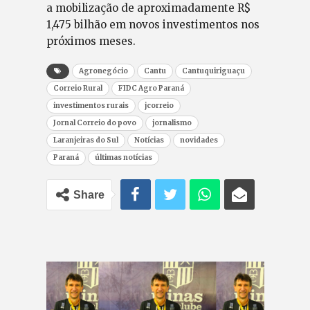
a mobilização de aproximadamente R$
1,475 bilhão em novos investimentos nos
próximos meses.
Agronegócio
Cantu
Cantuquiriguaçu
Correio Rural
FIDC Agro Paraná
investimentos rurais
jcorreio
Jornal Correio do povo
jornalismo
Laranjeiras do Sul
Notícias
novidades
Paraná
últimas notícias
Share