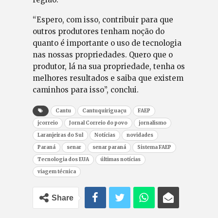
“Espero, com isso, contribuir para que
outros produtores tenham noção do
quanto é importante o uso de tecnologia
nas nossas propriedades. Quero que o
produtor, lá na sua propriedade, tenha os
melhores resultados e saiba que existem
caminhos para isso”, conclui.
Cantu
Cantuquiriguaçu
FAEP
jcorreio
Jornal Correio do povo
jornalismo
Laranjeiras do Sul
Notícias
novidades
Paraná
senar
senar paraná
Sistema FAEP
Tecnologia dos EUA
últimas notícias
viagem técnica
Share