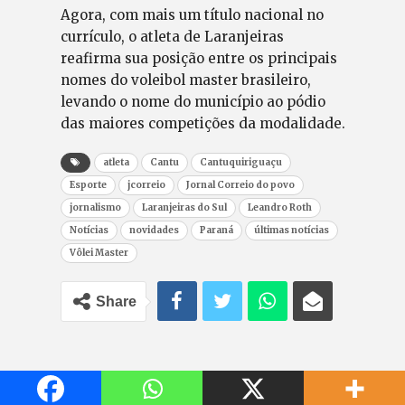
Agora, com mais um título nacional no
currículo, o atleta de Laranjeiras
reafirma sua posição entre os principais
nomes do voleibol master brasileiro,
levando o nome do município ao pódio
das maiores competições da modalidade.
atleta
Cantu
Cantuquiriguaçu
Esporte
jcorreio
Jornal Correio do povo
jornalismo
Laranjeiras do Sul
Leandro Roth
Notícias
novidades
Paraná
últimas notícias
Vôlei Master
Share