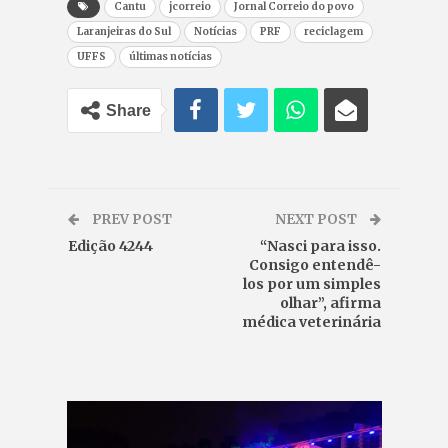
Cantu
jcorreio
Jornal Correio do povo
Laranjeiras do Sul
Notícias
PRF
reciclagem
UFFS
últimas notícias
Share
PREV POST
NEXT POST
Edição 4244
“Nasci para isso.
Consigo entendê-
los por um simples
olhar”, afirma
médica veterinária