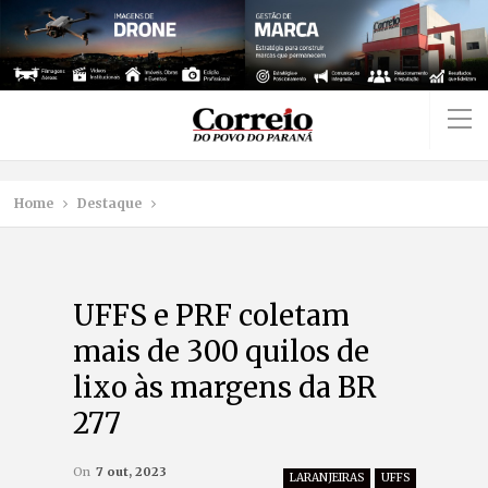
Home
Destaque
UFFS e PRF coletam
mais de 300 quilos de
lixo às margens da BR
277
On
7 out, 2023
LARANJEIRAS
UFFS