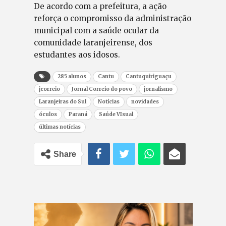
De acordo com a prefeitura, a ação
reforça o compromisso da administração
municipal com a saúde ocular da
comunidade laranjeirense, dos
estudantes aos idosos.
285 alunos
Cantu
Cantuquiriguaçu
jcorreio
Jornal Correio do povo
jornalismo
Laranjeiras do Sul
Notícias
novidades
óculos
Paraná
Saúde VIsual
últimas notícias
Share