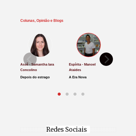
Colunas, Opinião e Blogs
Assê - Samantha Iara
Espírita - Manoel
Direito e Ju
Concolino
Ataides
Antônio de
Depois do estrago
A Era Nova
Lucro Pres
parar na Ju
Redes Sociais