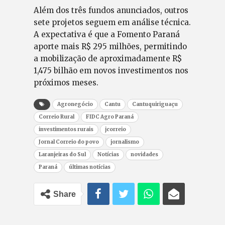
Além dos três fundos anunciados, outros
sete projetos seguem em análise técnica.
A expectativa é que a Fomento Paraná
aporte mais R$ 295 milhões, permitindo
a mobilização de aproximadamente R$
1,475 bilhão em novos investimentos nos
próximos meses.
Agronegócio
Cantu
Cantuquiriguaçu
Correio Rural
FIDC Agro Paraná
investimentos rurais
jcorreio
Jornal Correio do povo
jornalismo
Laranjeiras do Sul
Notícias
novidades
Paraná
últimas notícias
Share