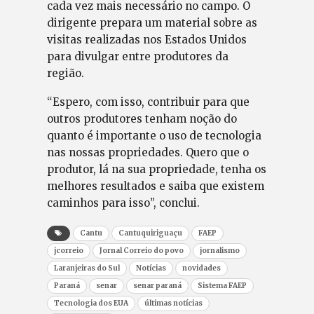
cada vez mais necessário no campo. O
dirigente prepara um material sobre as
visitas realizadas nos Estados Unidos
para divulgar entre produtores da
região.
“Espero, com isso, contribuir para que
outros produtores tenham noção do
quanto é importante o uso de tecnologia
nas nossas propriedades. Quero que o
produtor, lá na sua propriedade, tenha os
melhores resultados e saiba que existem
caminhos para isso”, conclui.
Cantu
Cantuquiriguaçu
FAEP
jcorreio
Jornal Correio do povo
jornalismo
Laranjeiras do Sul
Notícias
novidades
Paraná
senar
senar paraná
Sistema FAEP
Tecnologia dos EUA
últimas notícias