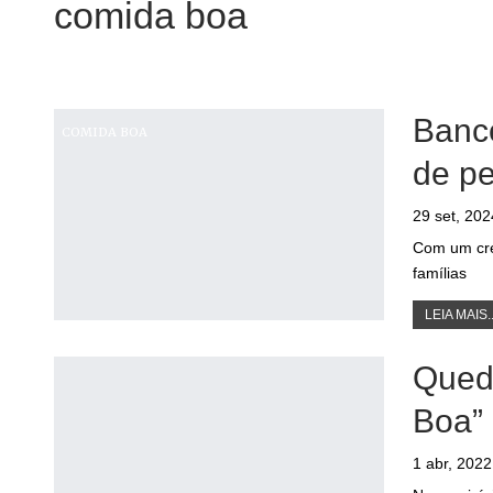
comida boa
Banco
COMIDA BOA
de p
29 set, 202
Com um cre
famílias
LEIA MAIS..
Queda
Boa”
1 abr, 2022