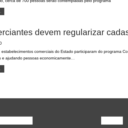
io, cerca de 700 pessoas serão contempladas pelo programa
.
rciantes devem regularizar cada
0
e estabelecimentos comerciais do Estado participaram do programa 
s e ajudando pessoas economicamente…
.
Opinião
Mais