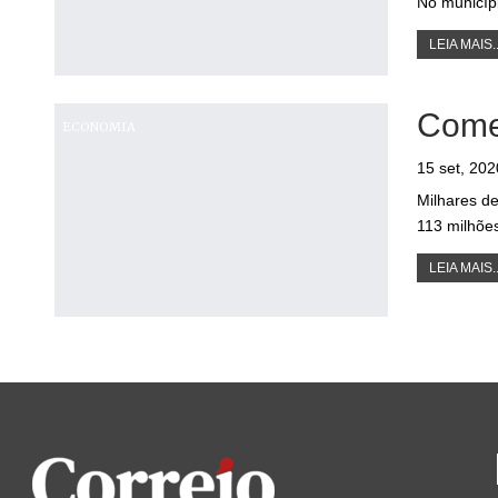
No municíp
LEIA MAIS..
Come
ECONOMIA
15 set, 202
Milhares d
113 milhõe
LEIA MAIS..