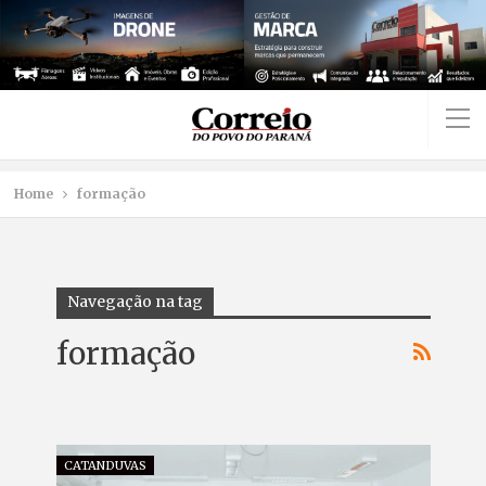
Home
formação
Navegação na tag
formação
CATANDUVAS