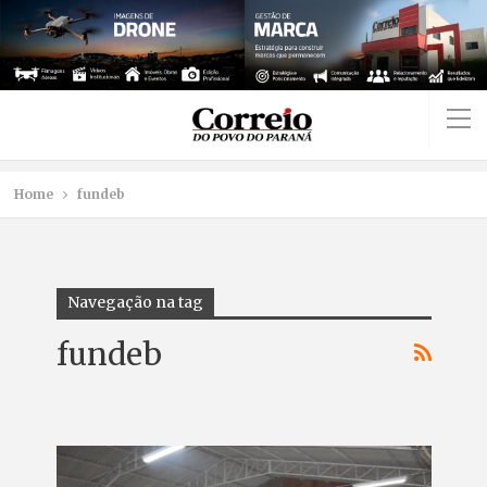
Home
fundeb
Navegação na tag
fundeb