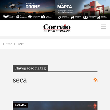
Home
seca
Navegação na tag
seca
PARANÁ