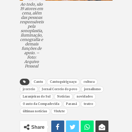
Ao todo, são
19 atores em
cena, além
das pessoas
responsáveis
pela
sonoplastia,
iluminação,
cenografia e
demais
funções de
apoio. –
Foto:
Arquivo
Pessoal
Cantu
Cantuquiriguaçu
cultura
jcorreio
Jornal Correio do povo
jornalismo
Laranjeiras do Sul
Notícias
novidades
O auto da Compadecida
Paraná
teatro
últimas notícias
VivArte
Share