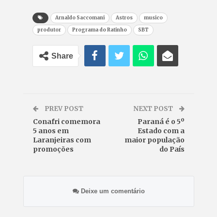
Arnaldo Saccomani
Astros
musico
produtor
Programa do Ratinho
SBT
Share
PREV POST
NEXT POST
Conafri comemora
Paraná é o 5º
5 anos em
Estado com a
Laranjeiras com
maior população
promoções
do País
Deixe um comentário