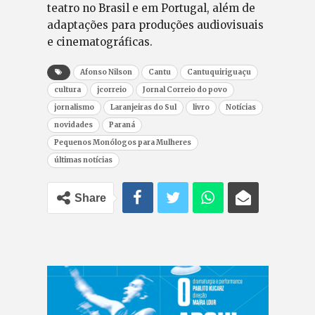
teatro no Brasil e em Portugal, além de
adaptações para produções audiovisuais
e cinematográficas.
Afonso Nilson
Cantu
Cantuquiriguaçu
cultura
jcorreio
Jornal Correio do povo
jornalismo
Laranjeiras do Sul
livro
Notícias
novidades
Paraná
Pequenos Monólogos para Mulheres
últimas notícias
Share