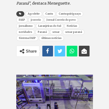
Paraná”
, destaca Meneguette.
Agroleite
Cantu
Cantuquiriguaçu
FAEP
jcorreio
Jornal Correio do povo
jornalismo
Laranjeiras do Sul
Notícias
novidades
Paraná
senar
senar paraná
Sistema FAEP
últimas notícias
Share