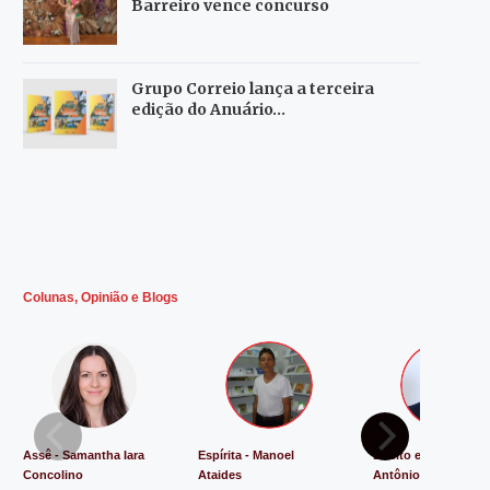
Barreiro vence concurso
Grupo Correio lança a terceira
edição do Anuário…
Colunas, Opinião e Blogs
Assê - Samantha Iara
Espírita - Manoel
Direito e Justiça - L
Concolino
Ataides
Antônio de Souza