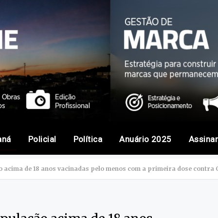
aná
Policial
Política
Anuário 2025
Assina
acima de 18 anos vacinadas pelo menos com a primeira dose contra C