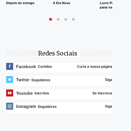
Depois do estrago
A Era Nova
Lucro Presumido va
parar na Justiça
Redes Sociais
Facebook
Curta a nossa página
Curtidas
Twitter
Siga
Seguidores
Youtube
Se inscreva
Inscritos
Instagram
Siga
Seguidores