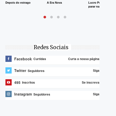
Depois do estrago
A Era Nova
Lucro Presumido va
parar na Justiça
Redes Sociais
Facebook
Curta a nossa página
Curtidas
Twitter
Siga
Seguidores
495
Se inscreva
Inscritos
Instagram
Siga
Seguidores