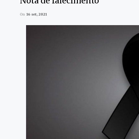
Nota de falecimento
On
16 set, 2021