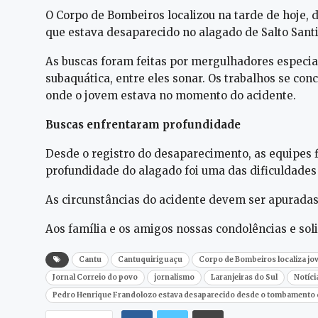
O Corpo de Bombeiros localizou na tarde de hoje, 
que estava desaparecido no alagado de Salto Santi
As buscas foram feitas por mergulhadores especi
subaquática, entre eles sonar. Os trabalhos se c
onde o jovem estava no momento do acidente.
Buscas enfrentaram profundidade
Desde o registro do desaparecimento, as equipes 
profundidade do alagado foi uma das dificuldades
As circunstâncias do acidente devem ser apuradas
Aos família e os amigos nossas condolências e sol
Cantu
Cantuquiriguaçu
Corpo de Bombeiros localiza jo
Jornal Correio do povo
jornalismo
Laranjeiras do Sul
Notíci
Pedro Henrique Frandolozo estava desaparecido desde o tombamento 