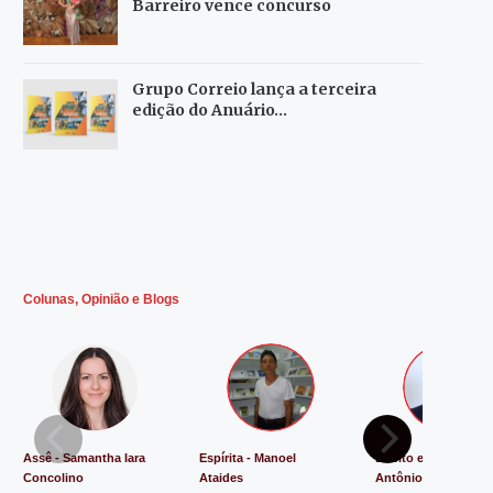
Barreiro vence concurso
Grupo Correio lança a terceira
edição do Anuário…
Colunas, Opinião e Blogs
Assê - Samantha Iara
Espírita - Manoel
Direito e Justiça - L
Concolino
Ataides
Antônio de Souza