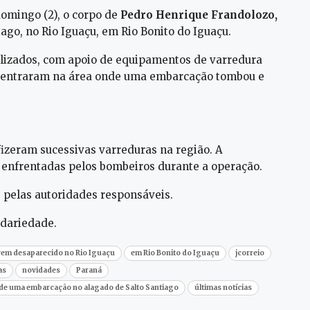
domingo (2), o corpo de
Pedro Henrique Frandolozo,
ago, no Rio Iguaçu, em Rio Bonito do Iguaçu.
alizados, com apoio de equipamentos de varredura
oncentraram na área onde uma embarcação tombou e
fizeram sucessivas varreduras na região. A
 enfrentadas pelos bombeiros durante a operação.
 pelas autoridades responsáveis.
idariedade.
vem desaparecido no Rio Iguaçu
em Rio Bonito do Iguaçu
jcorreio
as
novidades
Paraná
de uma embarcação no alagado de Salto Santiago
últimas notícias