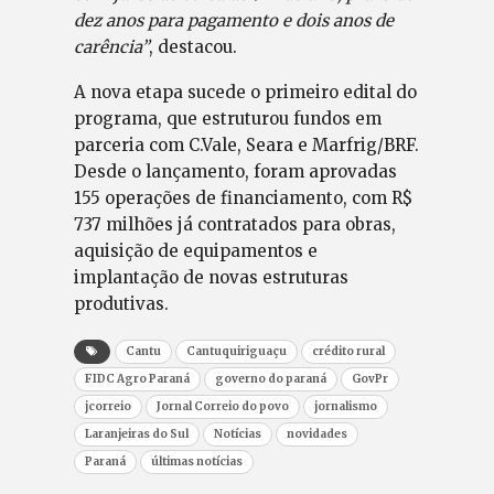
dez anos para pagamento e dois anos de
carência”
, destacou.
A nova etapa sucede o primeiro edital do
programa, que estruturou fundos em
parceria com C.Vale, Seara e Marfrig/BRF.
Desde o lançamento, foram aprovadas
155 operações de financiamento, com R$
737 milhões já contratados para obras,
aquisição de equipamentos e
implantação de novas estruturas
produtivas.
Cantu
Cantuquiriguaçu
crédito rural
FIDC Agro Paraná
governo do paraná
GovPr
jcorreio
Jornal Correio do povo
jornalismo
Laranjeiras do Sul
Notícias
novidades
Paraná
últimas notícias