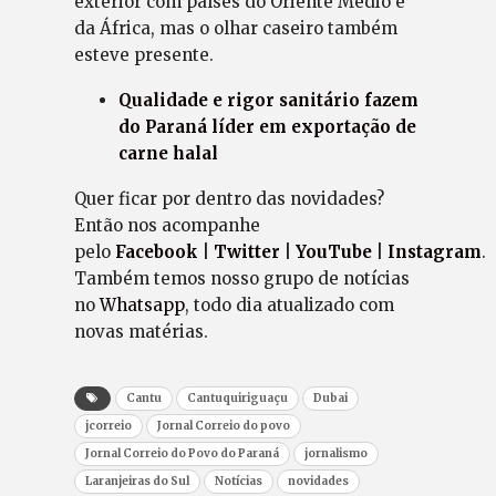
exterior com países do Oriente Médio e
da África, mas o olhar caseiro também
esteve presente.
Qualidade e rigor sanitário fazem
do Paraná líder em exportação de
carne halal
Quer ficar por dentro das novidades?
Então nos acompanhe
pelo
Facebook
|
Twitter
|
YouTube
|
Instagram
.
Também temos nosso grupo de notícias
no
Whatsapp
, todo dia atualizado com
novas matérias.
Cantu
Cantuquiriguaçu
Dubai
jcorreio
Jornal Correio do povo
Jornal Correio do Povo do Paraná
jornalismo
Laranjeiras do Sul
Notícias
novidades