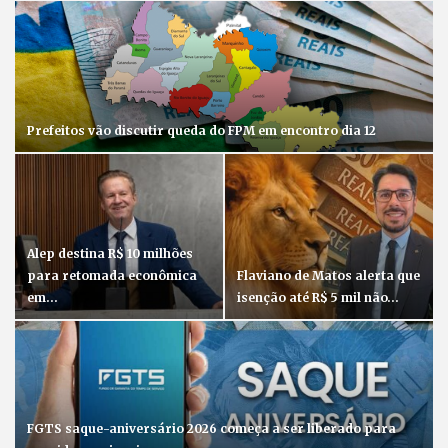
Prefeitos vão discutir queda do FPM em encontro dia 12
Alep destina R$ 10 milhões
para retomada econômica
Flaviano de Matos alerta que
em…
isenção até R$ 5 mil não…
FGTS saque-aniversário 2026 começa a ser liberado para