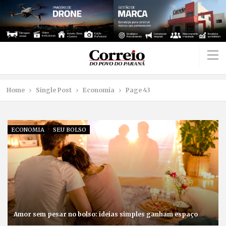
Home
Single Post
Economia
Page 43
ECONOMIA
SEU BOLSO
Amor sem pesar no bolso: ideias simples ganham espaço