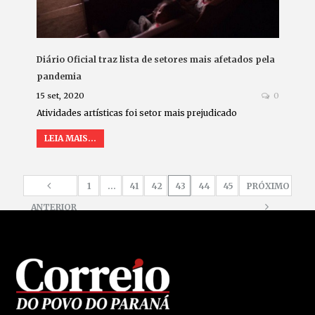
Diário Oficial traz lista de setores mais afetados pela
pandemia
15 set, 2020
0
Atividades artísticas foi setor mais prejudicado
LEIA MAIS...
1
…
41
42
43
44
45
PRÓXIMO
ANTERIOR