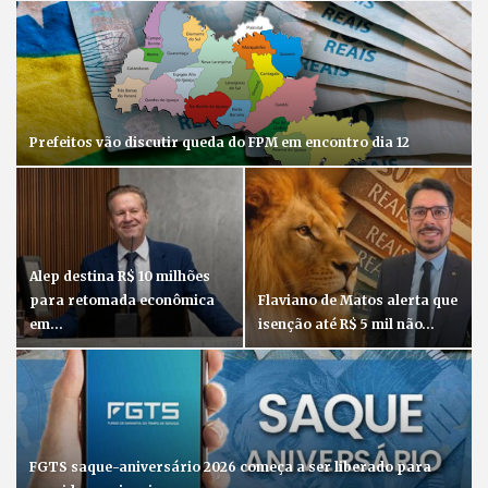
Prefeitos vão discutir queda do FPM em encontro dia 12
Alep destina R$ 10 milhões
para retomada econômica
Flaviano de Matos alerta que
em…
isenção até R$ 5 mil não…
FGTS saque-aniversário 2026 começa a ser liberado para