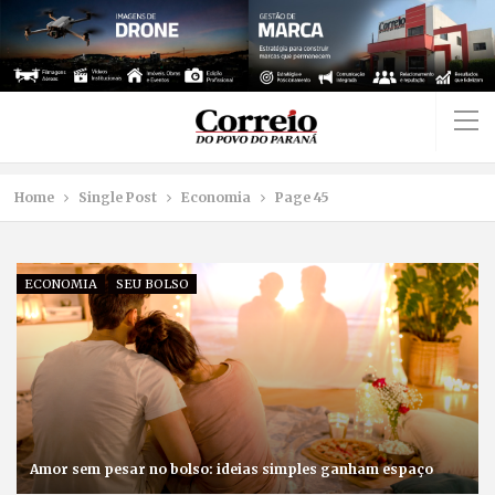
Home
Single Post
Economia
Page 45
ECONOMIA
SEU BOLSO
Amor sem pesar no bolso: ideias simples ganham espaço