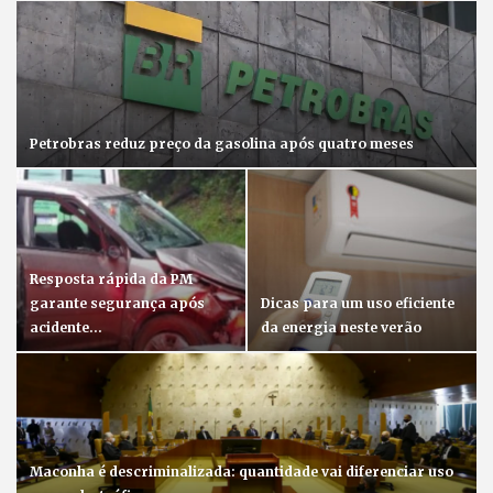
Petrobras reduz preço da gasolina após quatro meses
Resposta rápida da PM
garante segurança após
Dicas para um uso eficiente
acidente…
da energia neste verão
Maconha é descriminalizada: quantidade vai diferenciar uso