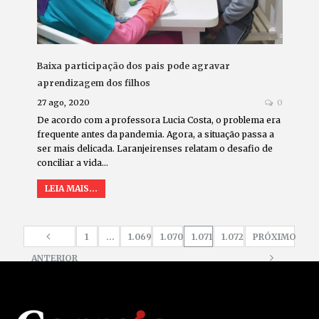
Baixa participação dos pais pode agravar
aprendizagem dos filhos
27 ago, 2020
0
De acordo com a professora Lucia Costa, o problema era
frequente antes da pandemia. Agora, a situação passa a
ser mais delicada. Laranjeirenses relatam o desafio de
conciliar a vida…
LEIA MAIS...
1
…
1.069
1.070
1.071
1.072
PRÓXIMO
ANTERIOR