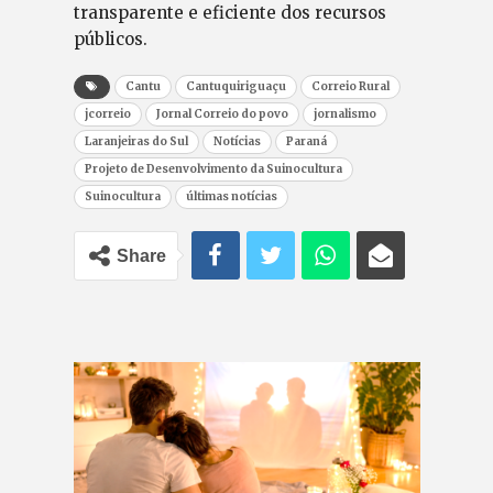
transparente e eficiente dos recursos
públicos.
Cantu
Cantuquiriguaçu
Correio Rural
jcorreio
Jornal Correio do povo
jornalismo
Laranjeiras do Sul
Notícias
Paraná
Projeto de Desenvolvimento da Suinocultura
Suinocultura
últimas notícias
Share