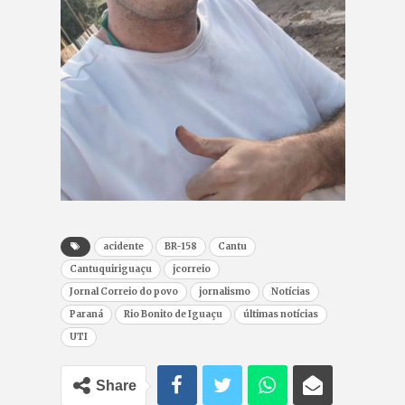
acidente
BR-158
Cantu
Cantuquiriguaçu
jcorreio
Jornal Correio do povo
jornalismo
Notícias
Paraná
Rio Bonito de Iguaçu
últimas notícias
UTI
Share