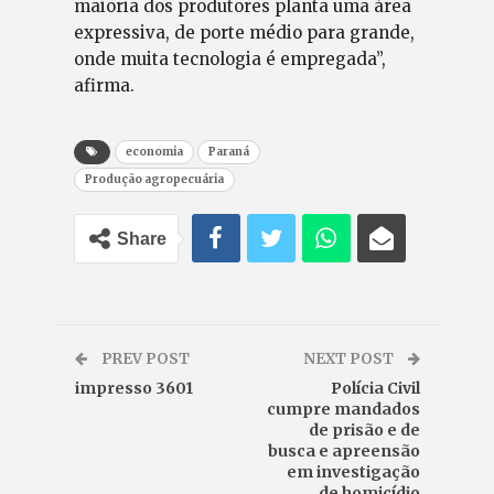
maioria dos produtores planta uma área
expressiva, de porte médio para grande,
onde muita tecnologia é empregada”,
afirma.
economia
Paraná
Produção agropecuária
Share
PREV POST
NEXT POST
impresso 3601
Polícia Civil
cumpre mandados
de prisão e de
busca e apreensão
em investigação
de homicídio