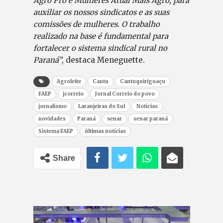
Agro Pro e Mulheres Atual Mais Agro, para
auxiliar os nossos sindicatos e as suas
comissões de mulheres. O trabalho
realizado na base é fundamental para
fortalecer o sistema sindical rural no
Paraná”
, destaca Meneguette.
Agroleite
Cantu
Cantuquiriguaçu
FAEP
jcorreio
Jornal Correio do povo
jornalismo
Laranjeiras do Sul
Notícias
novidades
Paraná
senar
senar paraná
Sistema FAEP
últimas notícias
Share