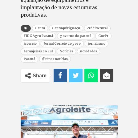
aquisição de equipamentos e
implantação de novas estruturas
produtivas.
Cantu
Cantuquiriguaçu
crédito rural
FIDC Agro Paraná
governo do paraná
GovPr
jcorreio
Jornal Correio do povo
jornalismo
Laranjeiras do Sul
Notícias
novidades
Paraná
últimas notícias
Share