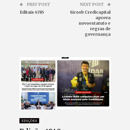
PREV POST
NEXT POST
Editais 4785
Sicoob Credicapital
aprova
novoestatuto e
regras de
governança
EDIÇÕES