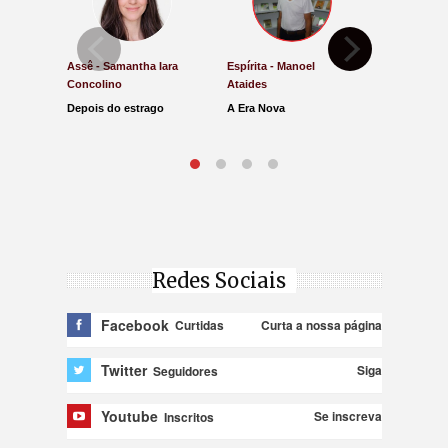
Assê - Samantha Iara
Espírita - Manoel
Direito e Ju
Concolino
Ataides
Antônio de
Depois do estrago
A Era Nova
Lucro Pres
parar na Ju
Redes Sociais
Facebook
Curta a nossa página
Curtidas
Twitter
Siga
Seguidores
Youtube
Se inscreva
Inscritos